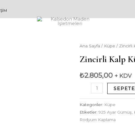
IŞIM
Zincirli
Ana Sayfa
/
Küpe
/ Zincirli
Kalp
Zincirli Kalp 
Küpe
adet
₺
2.805,00
+ KDV
SEPETE
Kategoriler:
Küpe
Etiketler:
925 Ayar Gümüş
,
Rodyum Kaplama