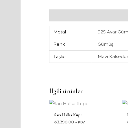
Ek bilgi
Metal
925 Ayar Gü
Renk
Gümüş
Taşlar
Mavi Kalsedo
İlgili ürünler
Sarı Halka Küpe
₺
3.390,00
+ KDV