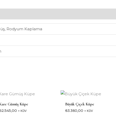
müş, Rodyum Kaplama
n
Kare Gümüş Küpe
Büyük Çiçek Küpe
₺
2.545,00
₺
3.360,00
+ KDV
+ KDV