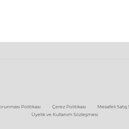
Korunması Politikası
Çerez Politikası
Mesafeli Satış
Üyelik ve Kullanım Sözleşmesi