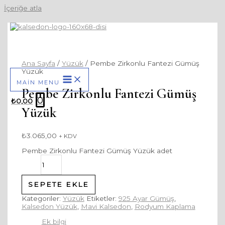
İçeriğe atla
Ana Sayfa
/
Yüzük
/ Pembe Zirkonlu Fantezi Gümüş
Yüzük
MAIN MENU
Pembe Zirkonlu Fantezi Gümüş
0
₺
0,00
Yüzük
₺
3.065,00
+ KDV
Pembe Zirkonlu Fantezi Gümüş Yüzük adet
SEPETE EKLE
Kategoriler:
Yüzük
Etiketler:
925 Ayar Gümüş
,
Kalsedon Yüzük
,
Mavi Kalsedon
,
Rodyum Kaplama
Ek bilgi