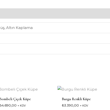
üş, Altın Kaplama
Bombeli Çiçek Küpe
Burgu Renkli Küpe
₺
4.690,00
₺
3.390,00
+ KDV
+ KDV