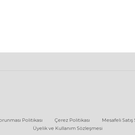
Korunması Politikası
Çerez Politikası
Mesafeli Satış
Üyelik ve Kullanım Sözleşmesi