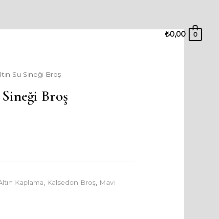
₺
0,00
0
tın Su Sineği Broş
 Sineği Broş
Altın Kaplama
,
Kalsedon Broş
,
Mavi