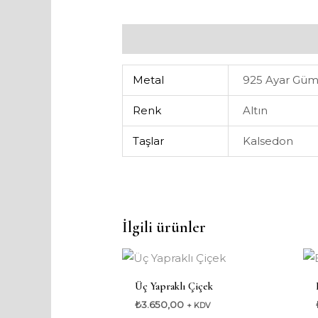
Ek bilgi
Metal
925 Ayar Güm
Renk
Altın
Taşlar
Kalsedon
İlgili ürünler
Üç Yapraklı Çiçek
₺
3.650,00
+ KDV