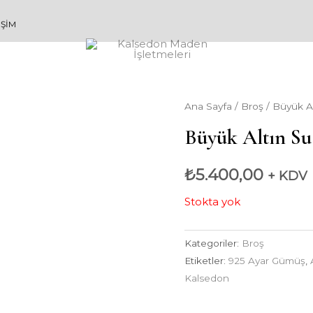
IŞIM
Ana Sayfa
/
Broş
/ Büyük Al
Büyük Altın Su
₺
5.400,00
+ KDV
Stokta yok
Kategoriler:
Broş
Etiketler:
925 Ayar Gümüş
,
Kalsedon